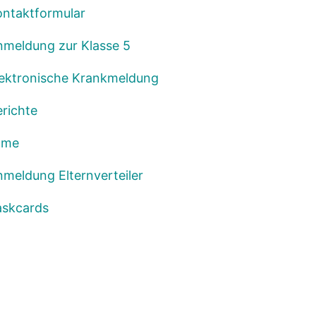
ontaktformular
nmeldung zur Klasse 5
lektronische Krankmeldung
richte
lme
meldung Elternverteiler
askcards