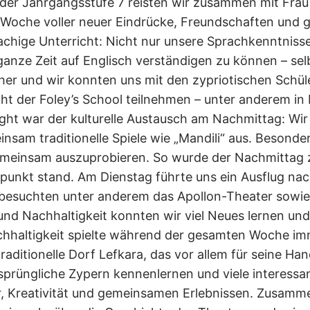
der Jahrgangsstufe 7 reisten wir zusammen mit Frau 
oche voller neuer Eindrücke, Freundschaften und g
chige Unterricht: Nicht nur unsere Sprachkenntnisse
 ganze Zeit auf Englisch verständigen zu können – sel
er und wir konnten uns mit den zypriotischen Schüle
t der Foley’s School teilnehmen – unter anderem in 
ight war der kulturelle Austausch am Nachmittag: Wir
nsam traditionelle Spiele wie „Mandili“ aus. Besonde
emeinsam auszuprobieren. So wurde der Nachmittag z
unkt stand. Am Dienstag führte uns ein Ausflug nach
besuchten unter anderem das Apollon-Theater sowie
und Nachhaltigkeit konnten wir viel Neues lernen u
chhaltigkeit spielte während der gesamten Woche im
raditionelle Dorf Lefkara, das vor allem für seine 
sprüngliche Zypern kennenlernen und viele interessa
r, Kreativität und gemeinsamen Erlebnissen. Zusamm