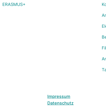
ERASMUS+
K
A
E
Be
Fi
An
T
Impressum
Datenschutz