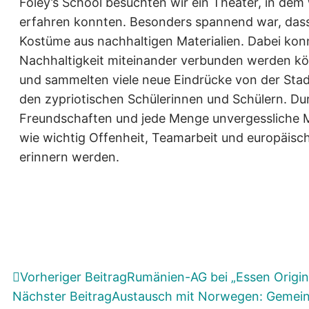
Foley’s School besuchten wir ein Theater, in de
erfahren konnten. Besonders spannend war, dass w
Kostüme aus nachhaltigen Materialien. Dabei konnt
Nachhaltigkeit miteinander verbunden werden kön
und sammelten viele neue Eindrücke von der Sta
den zypriotischen Schülerinnen und Schülern. Du
Freundschaften und jede Menge unvergessliche Mo
wie wichtig Offenheit, Teamarbeit und europäisc
erinnern werden.
Vorheriger Beitrag
Rumänien-AG bei „Essen Origin
Nächster Beitrag
Austausch mit Norwegen: Gemein